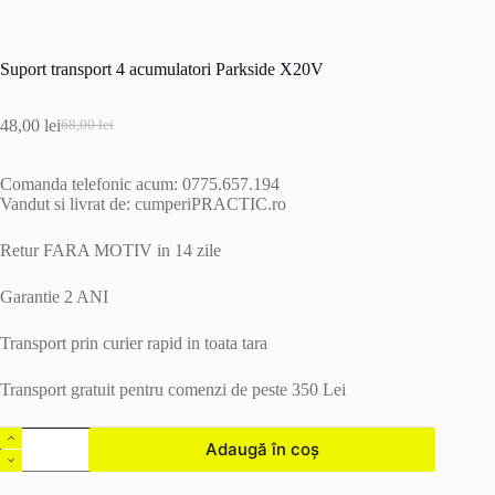
Suport transport 4 acumulatori Parkside X20V
48,00
lei
68,00
lei
Prețul
Prețul
inițial
curent
a
este:
Comanda telefonic acum: 0775.657.194
fost:
48,00 lei.
Vandut si livrat de: cumperiPRACTIC.ro
68,00 lei.
Retur FARA MOTIV in 14 zile
Garantie 2 ANI
Transport prin curier rapid in toata tara
Transport gratuit pentru comenzi de peste 350 Lei
Cantitate
Adaugă în coș
Suport
transport
4