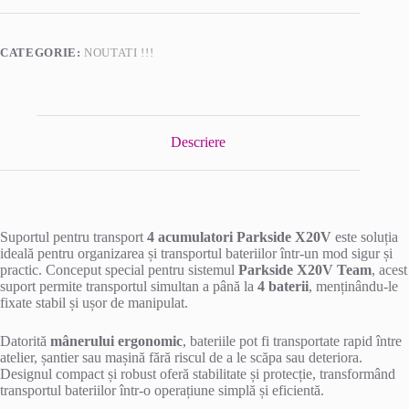
acumulatori
Parkside
X20V
CATEGORIE:
NOUTATI !!!
Descriere
Suportul pentru transport
4 acumulatori Parkside X20V
este soluția
ideală pentru organizarea și transportul bateriilor într-un mod sigur și
practic. Conceput special pentru sistemul
Parkside X20V Team
, acest
suport permite transportul simultan a până la
4 baterii
, menținându-le
fixate stabil și ușor de manipulat.
Datorită
mânerului ergonomic
, bateriile pot fi transportate rapid între
atelier, șantier sau mașină fără riscul de a le scăpa sau deteriora.
Designul compact și robust oferă stabilitate și protecție, transformând
transportul bateriilor într-o operațiune simplă și eficientă.