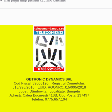
✔ mai puțin timp pierdut căutând bateriile
GBTRONIC DYNAMICS SRL
Cod Fiscal: 39805120 | Registrul Comerțului:
J15/995/2018 | EUID: ROONRC.J15/995/2018
Județ: Dâmbovița | Localitate: Bungetu
Adresă: Calea București 418B, Cod Poștal 137497
Telefon:
0775.657.194