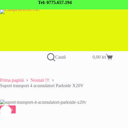
Sari
Tel: 0775.657.194
la
conținut
Caută
0,00
lei
Coș
de
cumpărături
Prima pagină
Noutati !!!
Suport transport 4 acumulatori Parkside X20V
-29%