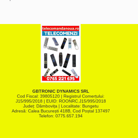
GBTRONIC DYNAMICS SRL
Cod Fiscal: 39805120 | Registrul Comerțului:
J15/995/2018 | EUID: ROONRC.J15/995/2018
Județ: Dâmbovița | Localitate: Bungetu
Adresă: Calea București 418B, Cod Poștal 137497
Telefon:
0775.657.194