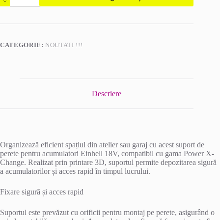
perete
pentru
acumulator
Einhell
18V
CATEGORIE:
NOUTATI !!!
–
organizare
practică
în
atelier
Descriere
Organizează eficient spațiul din atelier sau garaj cu acest suport de
perete pentru acumulatori Einhell 18V, compatibil cu gama Power X-
Change. Realizat prin printare 3D, suportul permite depozitarea sigură
a acumulatorilor și acces rapid în timpul lucrului.
Fixare sigură și acces rapid
Suportul este prevăzut cu orificii pentru montaj pe perete, asigurând o