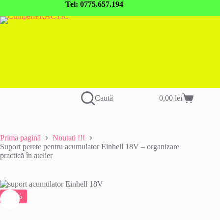
Sari
Tel: 0775.657.194
la
conținut
Caută
0,00
lei
Coș
de
cumpărături
Prima pagină
Noutati !!!
Suport perete pentru acumulator Einhell 18V – organizare
practică în atelier
-25%