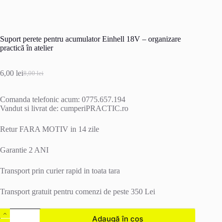
Suport perete pentru acumulator Einhell 18V – organizare
practică în atelier
6,00
lei
8,00
lei
Prețul
Prețul
inițial
curent
a
este:
Comanda telefonic acum: 0775.657.194
fost:
6,00 lei.
Vandut si livrat de: cumperiPRACTIC.ro
8,00 lei.
Retur FARA MOTIV in 14 zile
Garantie 2 ANI
Transport prin curier rapid in toata tara
Transport gratuit pentru comenzi de peste 350 Lei
Cantitate
Adaugă în coș
Suport