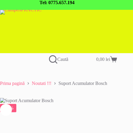
Sari
Tel: 0775.657.194
la
conținut
Caută
0,00
lei
Coș
de
cumpărături
Prima pagină
Noutati !!!
Suport Acumulator Bosch
-33%