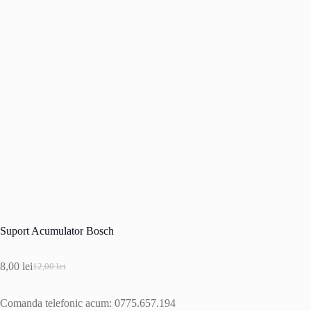
Suport Acumulator Bosch
8,00
lei
12,00
lei
Prețul
Prețul
inițial
curent
a
este:
Comanda telefonic acum: 0775.657.194
fost:
8,00 lei.