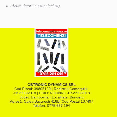
(Acumulatorii nu sunt incluși)
GBTRONIC DYNAMICS SRL
Cod Fiscal: 39805120 | Registrul Comerțului:
J15/995/2018 | EUID: ROONRC.J15/995/2018
Județ: Dâmbovița | Localitate: Bungetu
Adresă: Calea București 418B, Cod Poștal 137497
Telefon:
0775.657.194