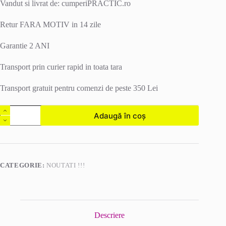
Vandut si livrat de: cumperiPRACTIC.ro
12,00 lei.
Retur FARA MOTIV in 14 zile
Garantie 2 ANI
Transport prin curier rapid in toata tara
Transport gratuit pentru comenzi de peste 350 Lei
Cantitate
Adaugă în coș
Suport
Acumulator
Bosch
CATEGORIE:
NOUTATI !!!
Descriere